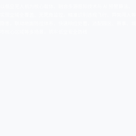
以低空无人机为核心载体，融合多源感知技术与 AI 预警算法，
实现空域全覆盖、无死角监控，精准识别违规飞行、异常闯入等
隐患，联动地面防控体系，快速响应处置，适配园区、赛事、城
市核心区域等多场景，筑牢低空安全防线