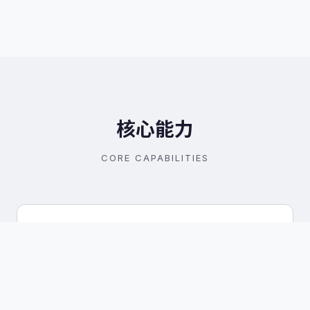
核心能力
CORE CAPABILITIES
多光谱遥感监测
搭载多光谱与高光谱相机，精准获取植被指数、叶绿素